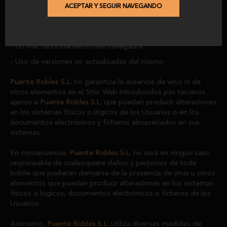
ACEPTAR Y SEGUIR NAVEGANDO
La presencia de un virus en el ordenador del usuario que
sea utilizado para la conexión a los servicios y contenidos de
la página Web
Un mal funcionamiento del navegador
Uso de versiones no actualizadas del mismo
Puente Robles S.L.
no garantiza la ausencia de virus ni de
otros elementos en el Sitio Web introducidos por terceros
ajenos a
Puente Robles S.L.
que puedan producir alteraciones
en los sistemas físicos o lógicos de los Usuarios o en los
documentos electrónicos y ficheros almacenados en sus
sistemas.
En consecuencia,
Puente Robles S.L.
no será en ningún caso
responsable de cualesquiera daños y perjuicios de toda
índole que pudieran derivarse de la presencia de virus u otros
elementos que puedan producir alteraciones en los sistemas
físicos o lógicos, documentos electrónicos o ficheros de los
Usuarios.
Asimismo,
Puente Robles S.L.
utiliza diversas medidas de