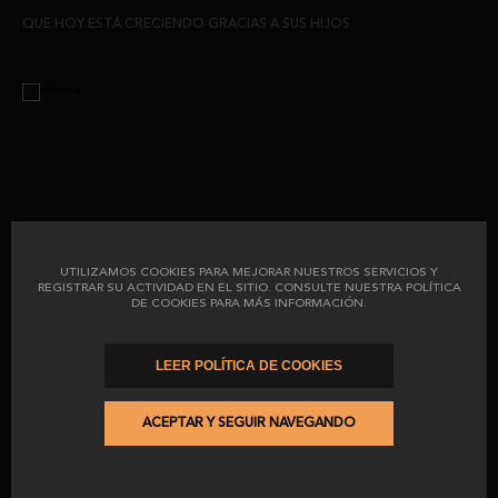
QUE HOY ESTÁ CRECIENDO GRACIAS A SUS HIJOS.
UTILIZAMOS COOKIES PARA MEJORAR NUESTROS SERVICIOS Y
REGISTRAR SU ACTIVIDAD EN EL SITIO. CONSULTE NUESTRA POLÍTICA
DE COOKIES PARA MÁS INFORMACIÓN.
LEER POLÍTICA DE COOKIES
ACEPTAR Y SEGUIR NAVEGANDO
UNA FAMILIA CON LAS MIRAS PUESTAS EN QUE LOS FUTUROS
MIEMBROS DE LA FAMILIA CONTINÚEN CON EL LEGADO IBÉRICO Y