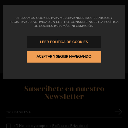
UTILIZAMOS COOKIES PARA MEJORAR NUESTROS SERVICIOS Y
REGISTRAR SU ACTIVIDAD EN EL SITIO. CONSULTE NUESTRA POLÍTICA
DE COOKIES PARA MÁS INFORMACIÓN.
LEER POLÍTICA DE COOKIES
LA ETIQUETA NEGRA QUE LOS CERTIFICA COMO PRODUCTO DE
BELLOTA 100% Y NUESTRA PROPIA ETIQUETA CON CÓDIGO DE
ACEPTAR Y SEGUIR NAVEGANDO
BARRAS, QUE GARANTIZA CADA PIEZA
.
Suscríbete en nuestro
Newsletter
(*) He leído y acepto la
Política de Privacidad