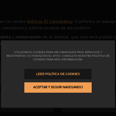
an los cerdos
ibéricos El Catedrático
. Conforma un paisaj
, costumbres y culturas propias de sus pueblos.
iento
y
conservación
de la dehesa, que solo será posible s
es y evitando el abandono de la tierra.
UTILIZAMOS COOKIES PARA MEJORAR NUESTROS SERVICIOS Y
REGISTRAR SU ACTIVIDAD EN EL SITIO. CONSULTE NUESTRA POLÍTICA DE
COOKIES PARA MÁS INFORMACIÓN.
LEER POLÍTICA DE COOKIES
ACEPTAR Y SEGUIR NAVEGANDO