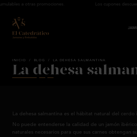
bles a otras promociones.
Los cupones descuento n
JAMO
INICIO
/
BLOG
/
LA DEHESA SALMANTINA
La dehesa salma
La dehesa salmantina es el hábitat natural del cerdo
No puede entenderse la calidad de un jamón ibérico
naturales necesarios para que sus carnes obtengan su 