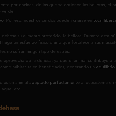
nte por encinas, de las que se obtienen las bellotas, el 
o verde.
vo
. Por eso, nuestros cerdos pueden criarse en
total libert
la dehesa su alimento preferido, la bellota. Durante esta
 haga un esfuerzo físico diario que fortalecerá sus múscu
es no sufran ningún tipo de estrés.
se aprovecha de la dehesa, ya que el animal contribuye a
l como hábitat salen beneficiados, generando un
equilibrio
co es un animal
adaptado perfectamente
al ecosistema en 
, agua, etc.
 dehesa