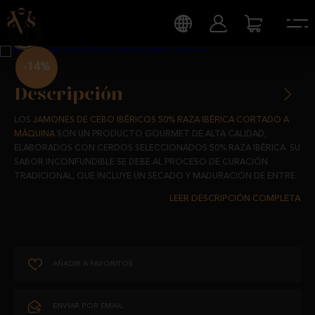
-14%
Descripción
LOS
JAMONES DE CEBO IBÉRICOS 50% RAZA IBÉRICA CORTADO A
MÁQUINA
SON UN PRODUCTO GOURMET DE ALTA CALIDAD,
ELABORADOS CON CERDOS SELECCIONADOS 50% RAZA IBÉRICA. SU
SABOR INCONFUNDIBLE SE DEBE AL PROCESO DE CURACIÓN
TRADICIONAL, QUE INCLUYE UN SECADO Y MADURACIÓN DE ENTRE
24 Y 30 MESES, SIGUIENDO ESTRICTOS ESTÁNDARES DE CALIDAD.
CONSERVACIÓN Y CADUCIDAD
:
CONSERVAR EN UN LUGAR FRESCO Y SECO, PROTEGIDO DE LA LUZ
SOLAR DIRECTA.
AÑADIR A FAVORITOS
CONSUMO PREFERENTE: 6 MESES.
ENVIAR POR EMAIL