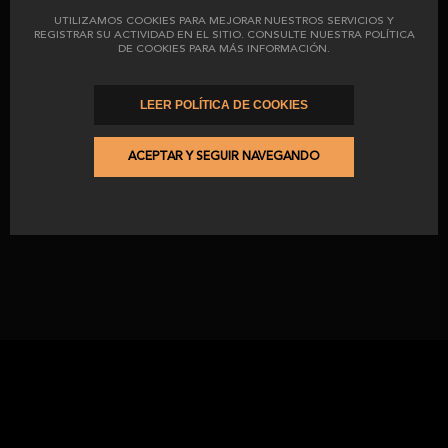
desde
antes
37,80 €
UTILIZAMOS COOKIES PARA MEJORAR NUESTROS SERVICIOS Y
248,20 €
292,00 €
REGISTRAR SU ACTIVIDAD EN EL SITIO. CONSULTE NUESTRA POLÍTICA
DE COOKIES PARA MÁS INFORMACIÓN.
LEER POLÍTICA DE COOKIES
-15
%
Jamón de Cebo de Campo
ibérico 50% raza ibérica
ACEPTAR Y SEGUIR NAVEGANDO
desde
antes
186,30 €
219,19 €