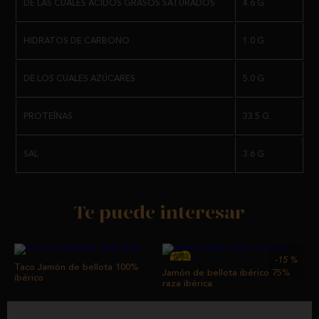
DE LAS CUALES ÁCIDOS GRASOS SATURADOS
4.6 G.
HIDRATOS DE CARBONO
1.0 G.
DE LOS CUALES AZÚCARES
5.0 G.
PROTEÍNAS
33.5 G.
SAL
3.6 G.
Te puede interesar
-15
%
Taco Jamón de bellota 100%
Jamón de bellota ibérico 75%
ibérico
raza ibérica
desde