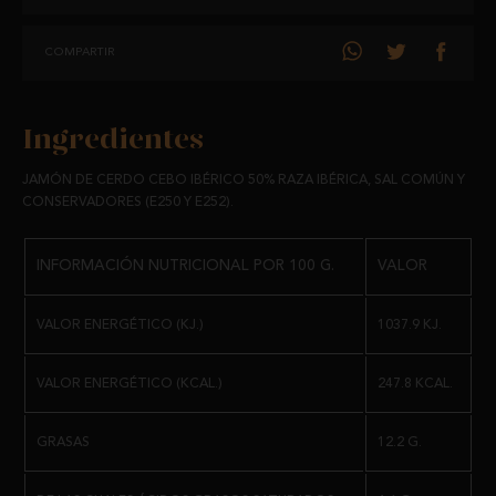
ENVÍO:
SE PRESENTAN EN SOBRES INDIVIDUALES DE 100 GRAMOS,
ENVASADOS AL VACÍO PARA GARANTIZAR SU FRESCURA Y CALIDAD.
COMPARTIR
TAMBIÉN INCLUYE EL CODILLO, TACOS DE JAMÓN Y OTRAS PARTES
APROVECHABLES DEL DESPIECE, CUIDADOSAMENTE ENVASADAS AL
PESO:
VACÍO.
EL RENDIMIENTO TOTAL DEL LONCHEADO ES DEL 42%. LAS PARTES
Ingredientes
NO COMESTIBLES SE PUEDEN INCLUIR EN EL PEDIDO PREVIA
SOLICITUD.
JAMÓN DE CERDO CEBO IBÉRICO 50% RAZA IBÉRICA, SAL COMÚN Y
CONSERVADORES (E250 Y E252).
CERTIFICADO POR
CALICER PI/0649/15
, ASEGURANDO QUE EL
PRODUCTO CUMPLE CON TODAS LAS NORMATIVAS VIGENTES.
INFORMACIÓN NUTRICIONAL POR 100 G.
VALOR
VALOR ENERGÉTICO (KJ.)
1037.9 KJ.
VALOR ENERGÉTICO (KCAL.)
247.8 KCAL.
GRASAS
12.2 G.