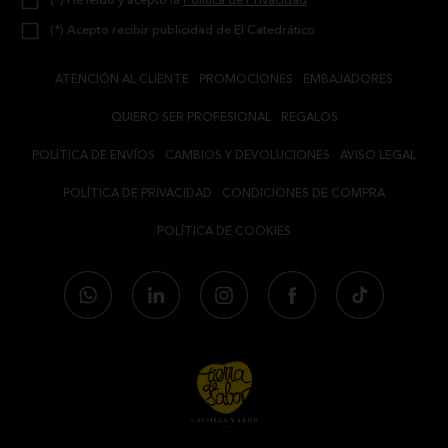
(*) He leído y acepto la
Política de Privacidad
ELEGIR ENTRE LA PIEZA ENTERA, DESHUESADO, CORTADO A
(*) Acepto recibir publicidad de El Catedrático
MÁQUINA O CORTADO A CUCHILLO, GARANTIZANDO SIEMPRE EL
CERTIFICACIÓN
MÁXIMO SABOR Y FRESCURA EN CADA PRESENTACIÓN.
ATENCIÓN AL CLIENTE
PROMOCIONES
EMBAJADORES
ESTOS JAMONES CUENTAN CON EL CERTIFICADO
CALICER
PI/0649/15
, QUE RESPALDA NUESTRO COMPROMISO CON EL
QUIERO SER PROFESIONAL
REGALOS
TRABAJO BIEN HECHO Y TE OFRECE LA SEGURIDAD DE ADQUIRIR UN
PRODUCTO QUE CUMPLE CON TODAS LAS NORMATIVAS VIGENTES.
POLÍTICA DE ENVÍOS
CAMBIOS Y DEVOLUCIONES
AVISO LEGAL
POLÍTICA DE PRIVACIDAD
CONDICIONES DE COMPRA
POLÍTICA DE COOKIES