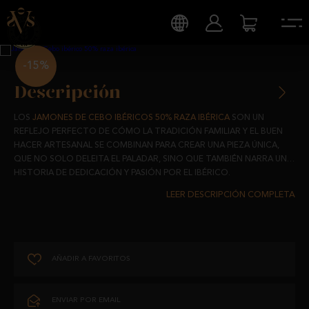
-15%
Descripción
LOS
JAMONES DE CEBO IBÉRICOS 50% RAZA IBÉRICA
SON UN
REFLEJO PERFECTO DE CÓMO LA TRADICIÓN FAMILIAR Y EL BUEN
HACER ARTESANAL SE COMBINAN PARA CREAR UNA PIEZA ÚNICA,
QUE NO SOLO DELEITA EL PALADAR, SINO QUE TAMBIÉN NARRA UNA
HISTORIA DE DEDICACIÓN Y PASIÓN POR EL IBÉRICO.
ESTOS JAMONES PROVIENEN DE
CERDOS 50% IBÉRICOS
SELECCIONADOS CUIDADOSAMENTE POR SU CALIDAD,
ALIMENTADOS CON PIENSOS NATURALES, CEREALES Y
LEGUMINOSAS.
AÑADIR A FAVORITOS
CADA PIEZA PASA POR UN PROCESO DE CURACIÓN QUE SE
EXTIENDE ENTRE
24 Y 30 MESES
, LO QUE GARANTIZA QUE CADA
LONCHA ESTÉ IMPREGNADA DE ESE
SABOR INCONFUNDIBLE
QUE
ENVIAR POR EMAIL
SOLO SE LOGRA CON EL TIEMPO, EL ESMERO Y EL CONOCIMIENTO