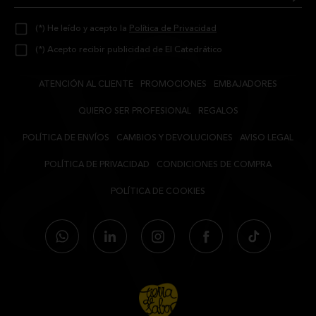
FORMA DE ENVÍO
(*) He leído y acepto la
Política de Privacidad
TODAS LAS PIEZAS VAN ENVASADAS AL VACÍO.
(*) Acepto recibir publicidad de El Catedrático
PESO
PIEZAS DE 0.800 KG, APROXIMADAMENTE.
ATENCIÓN AL CLIENTE
PROMOCIONES
EMBAJADORES
RECOMENDACIONES
QUIERO SER PROFESIONAL
REGALOS
MANTENER EN UN LUGAR FRESCO Y SECO PROTEGIDO DE LA LUZ
POLÍTICA DE ENVÍOS
CAMBIOS Y DEVOLUCIONES
AVISO LEGAL
SOLAR DIRECTA.
POLÍTICA DE PRIVACIDAD
CONDICIONES DE COMPRA
POLÍTICA DE COOKIES