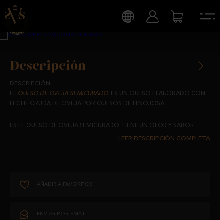
Descripción
DESCRIPCIÓN
EL
QUESO DE OVEJA SEMICURADO
, ES UN QUESO ELABORADO CON
LECHE CRUDA DE OVEJA POR QUESOS DE HINOJOSA.
ESTE QUESO DE OVEJA SEMICURADO TIENE UN OLOR Y SABOR
SUAVE CON UNA TEXTURA CREMOSA.
UN QUESO CREMOSO Y SUAVE EN TODOS SUS ASPECTOS.
PRODUCTO LÁCTEO.
AÑADIR A FAVORITOS
CONSUMO
PARA DISFRUTAR DE TODO EL SABOR DEL QUESO DE OVEJA
ENVIAR POR EMAIL