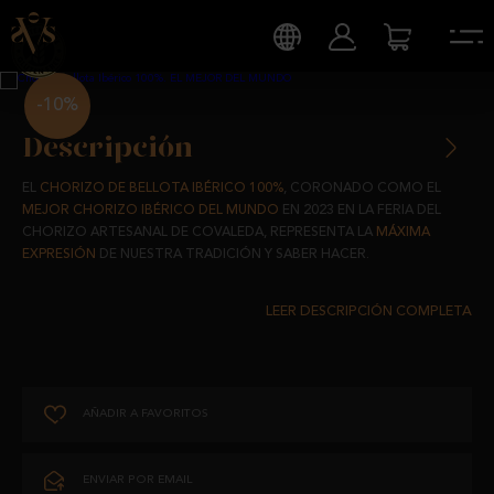
-10%
Descripción
EL
CHORIZO DE BELLOTA IBÉRICO 100%
, CORONADO COMO EL
MEJOR CHORIZO IBÉRICO DEL MUNDO
EN 2023 EN LA FERIA DEL
CHORIZO ARTESANAL DE COVALEDA, REPRESENTA LA
MÁXIMA
EXPRESIÓN
DE NUESTRA TRADICIÓN Y SABER HACER.
COMO TODO BUEN MAESTRO, SABEMOS QUE LA
PERFECCIÓN
ESTÁ
EN LOS DETALLES, Y ES PRECISAMENTE ESA DEDICACIÓN Y
EXPERIENCIA LO QUE NOS HA PERMITIDO CONQUISTAR ESTE
PRESTIGIOSO RECONOCIMIENTO.
AÑADIR A FAVORITOS
ELABORADO A PARTIR DE
CERDOS 100% IBÉRICOS
, CRIADOS EN
LIBERTAD EN LAS DEHESAS, ESTE CHORIZO ES UNA AUTÉNTICA JOYA
DE NUESTRA CULTURA IBÉRICA.
ENVIAR POR EMAIL